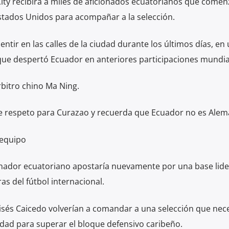
ty recibirá a miles de aficionados ecuatorianos que comen
Estados Unidos para acompañar a la selección.
entir en las calles de la ciudad durante los últimos días, en
ue despertó Ecuador en anteriores participaciones mundial
rbitro chino Ma Ning.
de respeto para Curazao y recuerda que Ecuador no es Alem
 equipo
onador ecuatoriano apostaría nuevamente por una base lid
ras del fútbol internacional.
oisés Caicedo volverían a comandar a una selección que nece
sidad para superar el bloque defensivo caribeño.