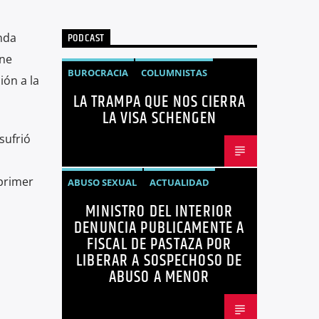
PODCAST
nda
ene
BUROCRACIA
COLUMNISTAS
ión a la
LA TRAMPA QUE NOS CIERRA
GUIDO CALDERÓN
LIBRE COMERCIO
LA VISA SCHENGEN
NOTICIAS
NOTICIAS ECUADOR
sufrió
OPINIÓN
UNIÓN EUROPEA
primer
ABUSO SEXUAL
ACTUALIDAD
MINISTRO DEL INTERIOR
ECUADOR
JOHN REIMBERG
DENUNCIA PUBLICAMENTE A
MINISTRO DEL INTERIOR
NOTICIAS
FISCAL DE PASTAZA POR
LIBERAR A SOSPECHOSO DE
SEGURIDAD
ABUSO A MENOR