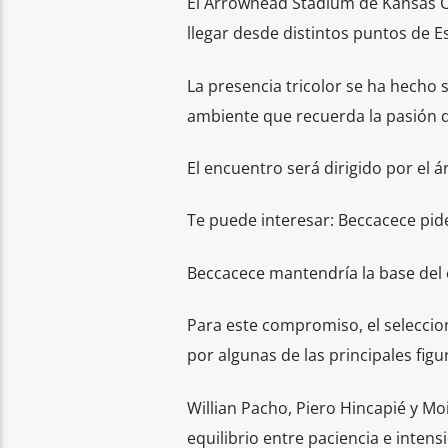
El Arrowhead Stadium de Kansas Ci
llegar desde distintos puntos de 
La presencia tricolor se ha hecho s
ambiente que recuerda la pasión q
El encuentro será dirigido por el á
Te puede interesar: Beccacece pi
Beccacece mantendría la base del
Para este compromiso, el selecci
por algunas de las principales figu
Willian Pacho, Piero Hincapié y M
equilibrio entre paciencia e inten