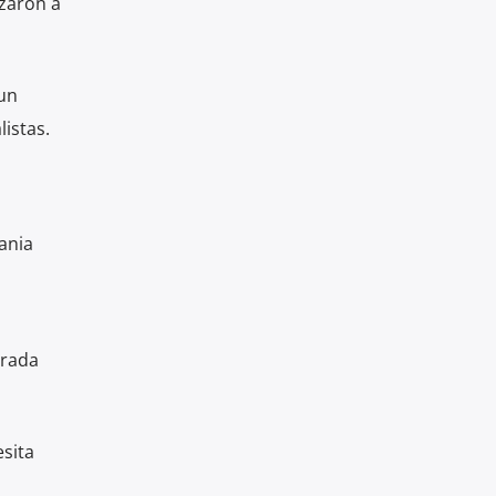
zaron a
 un
istas.
ania
erada
sita