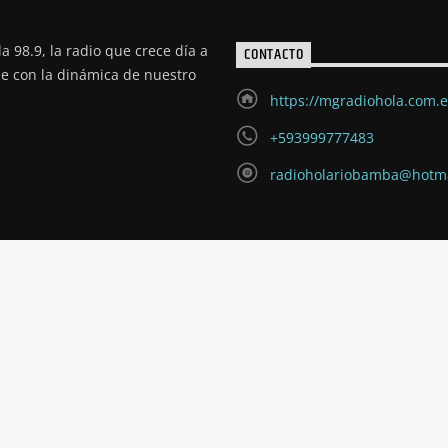
a 98.9, la radio que crece día a
CONTACTO
de con la dinámica de nuestro
https://mgradiohola.com.
+593999777483
radioholariobamba@hotm