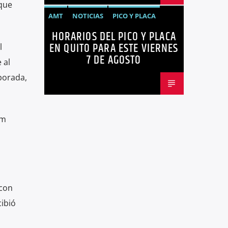
 que
AMT
NOTICIAS
PICO Y PLACA
HORARIOS DEL PICO Y PLACA
QUITO
SANCIONES
EN QUITO PARA ESTE VIERNES
l
7 DE AGOSTO
 al
porada,
um
 con
cibió