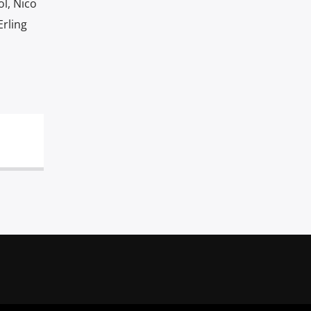
l, Nico
Erling