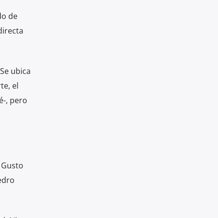
do de
directa
 Se ubica
e, el
é-, pero
o Gusto
edro