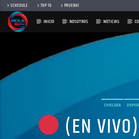
SCHEDULE
TOP 10
PRUEBA1
INICIO
NOSOTROS
NOTICIAS
C
RADIO HOLA
100
CHELSEA
DEPO
(EN VIVO)