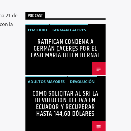
PODCAST
ha 21 de
con la
FEMICIDIO
GERMÁN CÁCERES
RATIFICAN CONDENA A
MARÍA BELÉN BERNAL
NOTICIAS
GERMÁN CÁCERES POR EL
SEGURIDAD
CASO MARÍA BELÉN BERNAL
ADULTOS MAYORES
DEVOLUCIÓN
CÓMO SOLICITAR AL SRI LA
ECUADOR
NEGOCIOS
NOTICIAS
DEVOLUCIÓN DEL IVA EN
PERSONAS CON DISCAPACIDAD
ECUADOR Y RECUPERAR
HASTA 144,60 DÓLARES
s