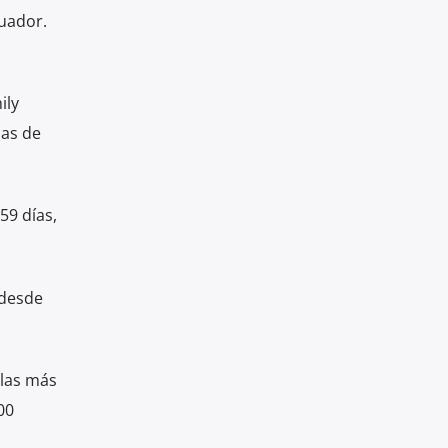
uador.
ily
das de
59 días,
 desde
 las más
00