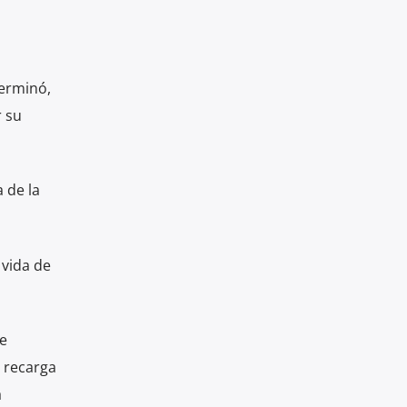
terminó,
 su
a de la
 vida de
e
 recarga
a