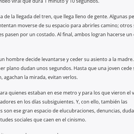
video viral que dura 1 minuto y 10 segundos.
 de la llegada del tren, que llega lleno de gente. Algunas p
intentan moverse de su espacio para abrirles camino; otros 
es pasen por un costado. Al final, ambos logran hacerse un
 un hombre decide levantarse y ceder su asiento a la madre.
mer plano dudan unos segundos. Hasta que una joven cede 
 agachan la mirada, evitan verlos.
ra quienes estaban en ese metro y para los que vieron el 
adores en los días subsiguientes. Y, con ello, también las
es son ese gran espacio de elucubraciones, denuncias, duda
tudes sociales que caen en el cinismo.