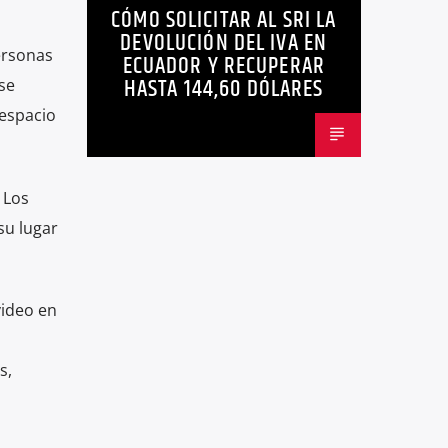
CÓMO SOLICITAR AL SRI LA
ECUADOR
NEGOCIOS
NOTICIAS
DEVOLUCIÓN DEL IVA EN
PERSONAS CON DISCAPACIDAD
ersonas
ECUADOR Y RECUPERAR
HASTA 144,60 DÓLARES
se
 espacio
 Los
su lugar
video en
s,