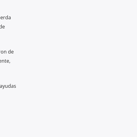
ierda
 de
ron de
ente,
 ayudas