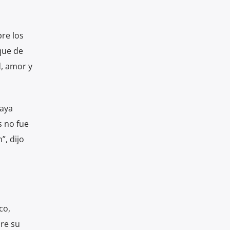
re los
que de
d, amor y
haya
s no fue
”, dijo
co,
bre su