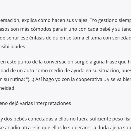
ersación, explica cómo hacen sus viajes. “Yo gestiono siemp
e esos son más cómodos para ir uno con cada bebé y su tan
uede sentir ese énfasis de quien se toma el tema con serieda
sibilidades.
 en este punto de la conversación surgió alguna frase que 
sidad de un auto como medio de ayuda en su situación, pue
 su rutina: “(…) Así hago yo con la cooperativa… y se va bien
aneidad.
geno dejó varias interpretaciones
y dos bebés conectadas a ellos no fuera suficiente peso físi
se añadió otra –sin que ellos lo supieran–: la duda ajena so