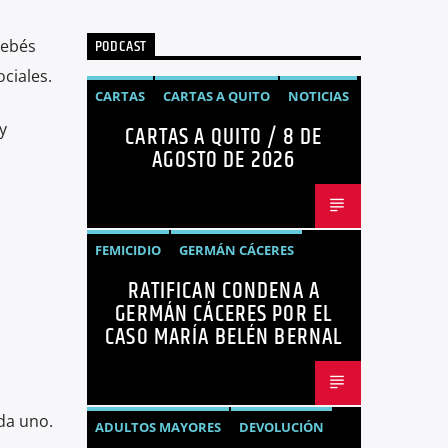
PODCAST
bebés
ociales.
CARTAS
CARTAS A QUITO
NOTICIAS
y
CARTAS A QUITO / 8 DE
OPINIÓN
AGOSTO DE 2026
FEMICIDIO
GERMÁN CÁCERES
RATIFICAN CONDENA A
MARÍA BELÉN BERNAL
NOTICIAS
GERMÁN CÁCERES POR EL
SEGURIDAD
CASO MARÍA BELÉN BERNAL
da uno.
ADULTOS MAYORES
DEVOLUCIÓN