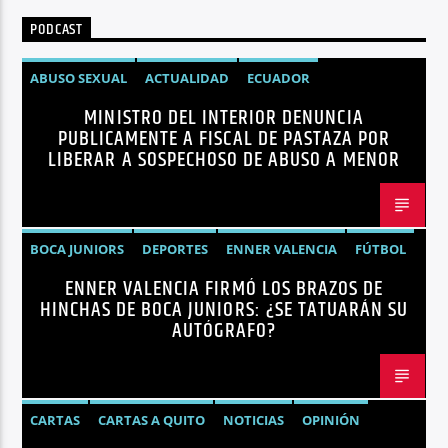
PODCAST
ABUSO SEXUAL
ACTUALIDAD
ECUADOR
MINISTRO DEL INTERIOR DENUNCIA
JOHN REIMBERG
MINISTRO DEL INTERIOR
NOTICIAS
PUBLICAMENTE A FISCAL DE PASTAZA POR
SEGURIDAD
LIBERAR A SOSPECHOSO DE ABUSO A MENOR
BOCA JUNIORS
DEPORTES
ENNER VALENCIA
FÚTBOL
ENNER VALENCIA FIRMÓ LOS BRAZOS DE
NOTICIAS
HINCHAS DE BOCA JUNIORS: ¿SE TATUARÁN SU
AUTÓGRAFO?
CARTAS
CARTAS A QUITO
NOTICIAS
OPINIÓN