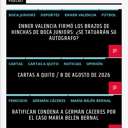
PODCAST
Radio hola
BOCA JUNIORS
DEPORTES
ENNER VALENCIA
FÚTBOL
ENNER VALENCIA FIRMÓ LOS BRAZOS DE
NOTICIAS
HINCHAS DE BOCA JUNIORS: ¿SE TATUARÁN SU
AUTÓGRAFO?
CARTAS
CARTAS A QUITO
NOTICIAS
OPINIÓN
CARTAS A QUITO / 8 DE AGOSTO DE 2026
FEMICIDIO
GERMÁN CÁCERES
MARÍA BELÉN BERNAL
RATIFICAN CONDENA A GERMÁN CÁCERES POR
NOTICIAS
SEGURIDAD
EL CASO MARÍA BELÉN BERNAL