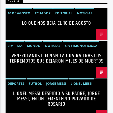
PODCAST
Radio hola
10 DE AGOSTO
ECUADOR
EDITORIAL
NOTICIAS
LO QUE NOS DEJA EL 10 DE AGOSTO
LIMPIEZA
MUNDO
NOTICIAS
SÍNTESIS NOTICIOSA
VENEZOLANOS LIMPIAN LA GUAIRA TRAS LOS
TERREMOTOS VENEZUELA
VENEZUELA
TERREMOTOS QUE DEJARON MILES DE MUERTOS
DEPORTES
FÚTBOL
JORGE MESSI
LIONEL MESSI
LIONEL MESSI DESPIDIÓ A SU PADRE, JORGE
NOTICIAS
MESSI, EN UN CEMENTERIO PRIVADO DE
ROSARIO