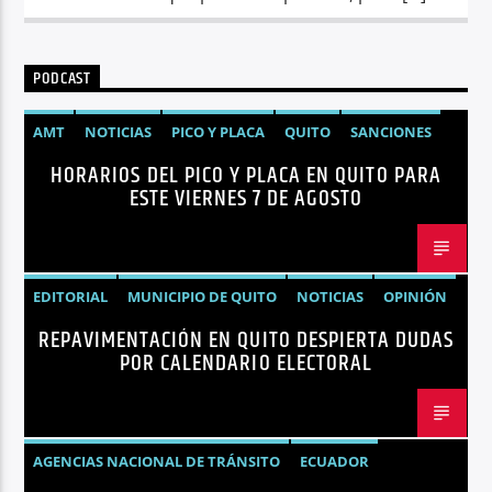
PODCAST
AMT
NOTICIAS
PICO Y PLACA
QUITO
SANCIONES
HORARIOS DEL PICO Y PLACA EN QUITO PARA
ESTE VIERNES 7 DE AGOSTO
EDITORIAL
MUNICIPIO DE QUITO
NOTICIAS
OPINIÓN
REPAVIMENTACIÓN EN QUITO DESPIERTA DUDAS
QUITO
REPAVIMENTACIÓN
POR CALENDARIO ELECTORAL
AGENCIAS NACIONAL DE TRÁNSITO
ECUADOR