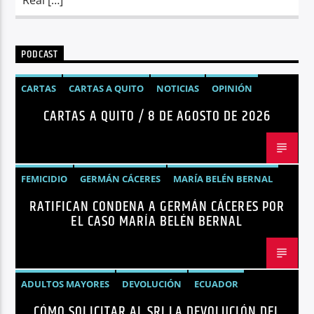
PODCAST
CARTAS
CARTAS A QUITO
NOTICIAS
OPINIÓN
CARTAS A QUITO / 8 DE AGOSTO DE 2026
FEMICIDIO
GERMÁN CÁCERES
MARÍA BELÉN BERNAL
RATIFICAN CONDENA A GERMÁN CÁCERES POR
NOTICIAS
SEGURIDAD
EL CASO MARÍA BELÉN BERNAL
ADULTOS MAYORES
DEVOLUCIÓN
ECUADOR
CÓMO SOLICITAR AL SRI LA DEVOLUCIÓN DEL
NEGOCIOS
NOTICIAS
PERSONAS CON DISCAPACIDAD