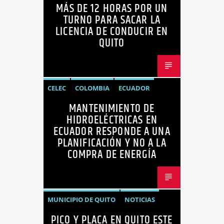
MÁS DE 12 HORAS POR UN
ECUADOR
LICENCIAS
NOTICIAS
TURNO PARA SACAR LA
LICENCIA DE CONDUCIR EN
QUITO
CELEC
COLOMBIA
ECUADOR
MANTENIMIENTO DE
ENERGÍA
HIDROELÉCTRICAS
HIDROELÉCTRICAS EN
NOTICIAS
ECUADOR RESPONDE A UNA
PLANIFICACIÓN Y NO A LA
COMPRA DE ENERGÍA
MUNICIPIO DE QUITO
NOTICIAS
PICO Y PLACA EN QUITO ESTE
PICO Y PLACA
QUITO