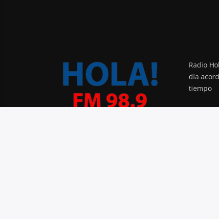
Radio Hol
día acor
tiempo