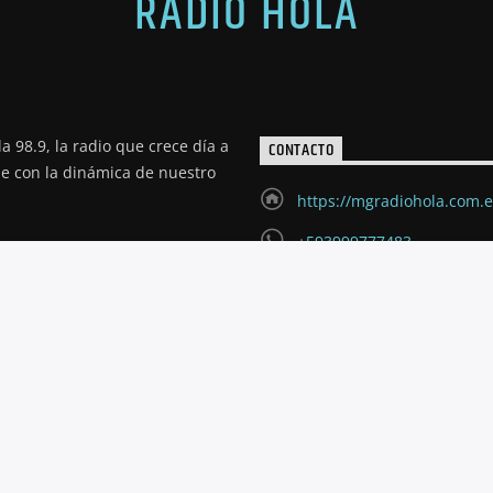
RADIO HOLA
a 98.9, la radio que crece día a
CONTACTO
de con la dinámica de nuestro
https://mgradiohola.com.
+593999777483
radioholariobamba@hotm