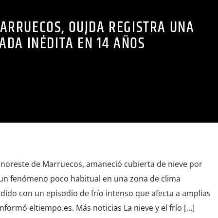
MARRUECOS, OUJDA REGISTRA UNA
ADA INÉDITA EN 14 AÑOS
l noreste de Marruecos, amaneció cubierta de nieve por
 un fenómeno poco habitual en una zona de clima
dido con un episodio de frío intenso que afecta a amplias
nformó eltiempo.es. Más noticias La nieve y el frío […]