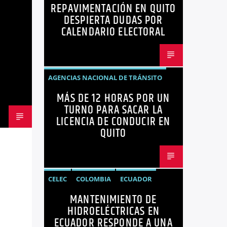
REPAVIMENTACIÓN EN QUITO
NOTICIAS
OPINIÓN
QUITO
DESPIERTA DUDAS POR
REPAVIMENTACIÓN
CALENDARIO ELECTORAL
AGENCIAS NACIONAL DE TRÁNSITO
MÁS DE 12 HORAS POR UN
ECUADOR
LICENCIAS
NOTICIAS
TURNO PARA SACAR LA
LICENCIA DE CONDUCIR EN
QUITO
CELEC
COLOMBIA
ECUADOR
MANTENIMIENTO DE
ENERGÍA
HIDROELÉCTRICAS
HIDROELÉCTRICAS EN
NOTICIAS
ECUADOR RESPONDE A UNA