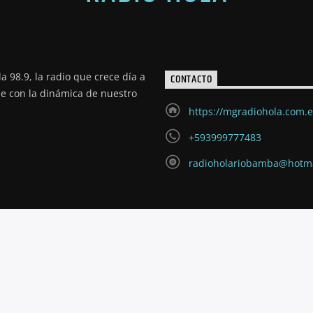
a 98.9, la radio que crece día a
CONTACTO
de con la dinámica de nuestro
https://mgradiohola.com.
+593999777483
radioholariobamba@hotm