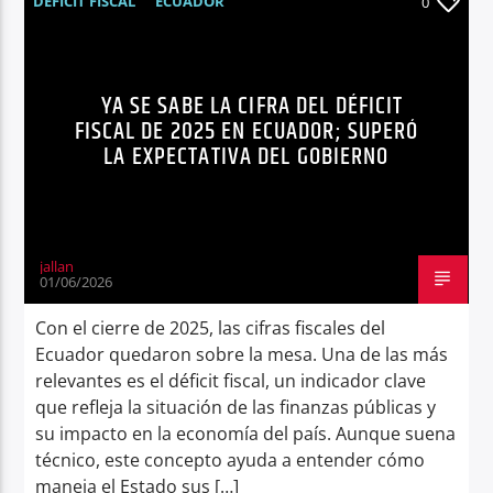
DÉFICIT FISCAL
ECUADOR
0
MINISTERIO DE ECONOMÍA Y FINANZAS
Radio hola
NEGOCIOS
NOTICIAS
YA SE SABE LA CIFRA DEL DÉFICIT
FISCAL DE 2025 EN ECUADOR; SUPERÓ
LA EXPECTATIVA DEL GOBIERNO
jallan
01/06/2026
Con el cierre de 2025, las cifras fiscales del
Ecuador quedaron sobre la mesa. Una de las más
relevantes es el déficit fiscal, un indicador clave
que refleja la situación de las finanzas públicas y
su impacto en la economía del país. Aunque suena
técnico, este concepto ayuda a entender cómo
maneja el Estado sus […]