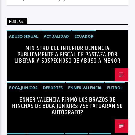
PODCAST
ABUSO SEXUAL
ACTUALIDAD
ECUADOR
MINISTRO DEL INTERIOR DENUNCIA
JOHN REIMBERG
MINISTRO DEL INTERIOR
NOTICIAS
PUBLICAMENTE A FISCAL DE PASTAZA POR
SEGURIDAD
LIBERAR A SOSPECHOSO DE ABUSO A MENOR
BOCA JUNIORS
DEPORTES
ENNER VALENCIA
FÚTBOL
ENNER VALENCIA FIRMÓ LOS BRAZOS DE
NOTICIAS
HINCHAS DE BOCA JUNIORS: ¿SE TATUARÁN SU
AUTÓGRAFO?