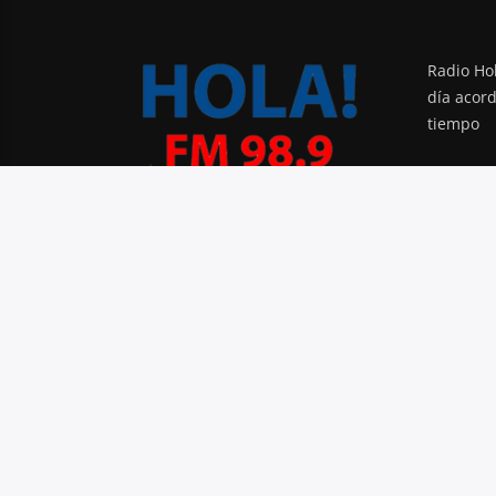
Radio Hol
día acor
tiempo
PODCAST
BLOG