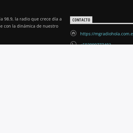
a 98.9, la radio que crece día a
CONTACTO
de con la dinámica de nuestro
https://mgradiohola.com.
+593999777483
radioholariobamba@hotm