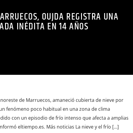
MARRUECOS, OUJDA REGISTRA UNA
ADA INÉDITA EN 14 AÑOS
l noreste de Marruecos, amaneció cubierta de nieve por
 un fenómeno poco habitual en una zona de clima
dido con un episodio de frío intenso que afecta a amplias
nformó eltiempo.es. Más noticias La nieve y el frío […]