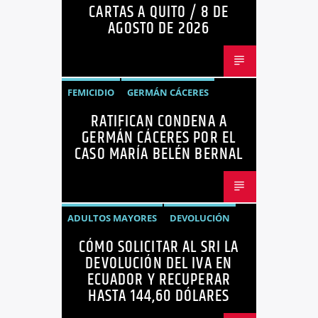
CARTAS A QUITO / 8 DE
OPINIÓN
AGOSTO DE 2026
FEMICIDIO
GERMÁN CÁCERES
RATIFICAN CONDENA A
MARÍA BELÉN BERNAL
NOTICIAS
GERMÁN CÁCERES POR EL
SEGURIDAD
CASO MARÍA BELÉN BERNAL
ADULTOS MAYORES
DEVOLUCIÓN
CÓMO SOLICITAR AL SRI LA
ECUADOR
NEGOCIOS
NOTICIAS
DEVOLUCIÓN DEL IVA EN
PERSONAS CON DISCAPACIDAD
ECUADOR Y RECUPERAR
HASTA 144,60 DÓLARES