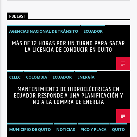
PODCAST
AGENCIAS NACIONAL DE TRÁNSITO
ECUADOR
MÁS DE 12 HORAS POR UN TURNO PARA SACAR
LICENCIAS
NOTICIAS
LA LICENCIA DE CONDUCIR EN QUITO
CELEC
COLOMBIA
ECUADOR
ENERGÍA
MANTENIMIENTO DE HIDROELÉCTRICAS EN
HIDROELÉCTRICAS
NOTICIAS
ECUADOR RESPONDE A UNA PLANIFICACIÓN Y
NO A LA COMPRA DE ENERGÍA
MUNICIPIO DE QUITO
NOTICIAS
PICO Y PLACA
QUITO