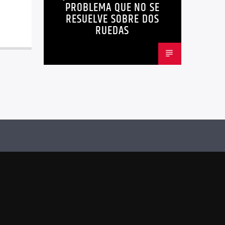
PROBLEMA QUE NO SE
METRO DE QUITO BICICLETA
RESUELVE SOBRE DOS
RUEDAS
MOVILIDAD ACTIVA QUITO
MOVILIDAD SOSTENIBLE QUITO
NOTICIAS
PLAN MAESTRO MOVILIDAD QUITO
QUITOBICI