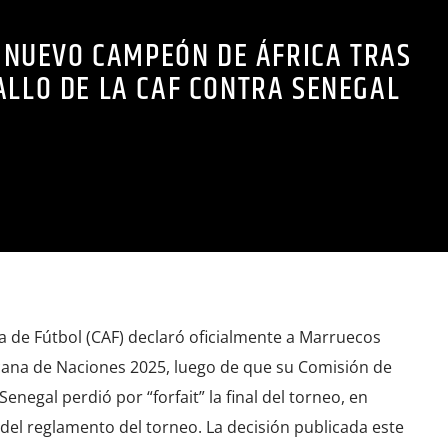
NUEVO CAMPEÓN DE ÁFRICA TRAS
ALLO DE LA CAF CONTRA SENEGAL
a de Fútbol (CAF) declaró oficialmente a Marruecos
cana de Naciones 2025, luego de que su Comisión de
enegal perdió por “forfait” la final del torneo, en
4 del reglamento del torneo. La decisión publicada este