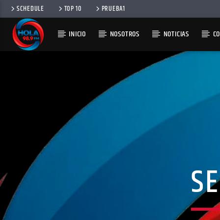
SCHEDULE
TOP 10
PRUEBA1
INICIO
NOSOTROS
NOTICIAS
C
RADIO HOLA
100
SE