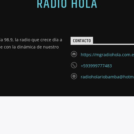
RADIO HOLA
a 98.9, la radio que crece día a
CONTACTO
de con la dinámica de nuestro
https://mgradiohola.com.
+593999777483
radioholariobamba@hotm