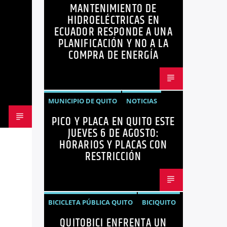
MANTENIMIENTO DE
ENERGÍA
HIDROELÉCTRICAS
HIDROELÉCTRICAS EN
NOTICIAS
ECUADOR RESPONDE A UNA
PLANIFICACIÓN Y NO A LA
COMPRA DE ENERGÍA
MUNICIPIO DE QUITO
NOTICIAS
PICO Y PLACA EN QUITO ESTE
PICO Y PLACA
QUITO
JUEVES 6 DE AGOSTO:
HORARIOS Y PLACAS CON
RESTRICCIÓN
BICICLETA PÚBLICA QUITO
BICIQUITO
QUITOBICI ENFRENTA UN
CICLOVÍAS QUITO
EDITORIAL