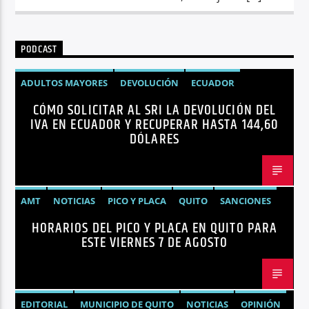
PODCAST
ADULTOS MAYORES
DEVOLUCIÓN
ECUADOR
CÓMO SOLICITAR AL SRI LA DEVOLUCIÓN DEL
NEGOCIOS
NOTICIAS
PERSONAS CON DISCAPACIDAD
IVA EN ECUADOR Y RECUPERAR HASTA 144,60
DÓLARES
AMT
NOTICIAS
PICO Y PLACA
QUITO
SANCIONES
HORARIOS DEL PICO Y PLACA EN QUITO PARA
ESTE VIERNES 7 DE AGOSTO
EDITORIAL
MUNICIPIO DE QUITO
NOTICIAS
OPINIÓN