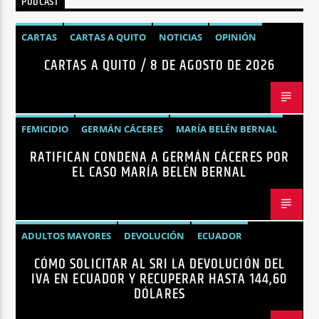
PODCAST
Radio hola
CARTAS
CARTAS A QUITO
NOTICIAS
OPINIÓN
CARTAS A QUITO / 8 DE AGOSTO DE 2026
FEMICIDIO
GERMÁN CÁCERES
MARÍA BELÉN BERNAL
RATIFICAN CONDENA A GERMÁN CÁCERES POR
NOTICIAS
SEGURIDAD
EL CASO MARÍA BELÉN BERNAL
ADULTOS MAYORES
DEVOLUCIÓN
ECUADOR
CÓMO SOLICITAR AL SRI LA DEVOLUCIÓN DEL
NEGOCIOS
NOTICIAS
PERSONAS CON DISCAPACIDAD
IVA EN ECUADOR Y RECUPERAR HASTA 144,60
DÓLARES