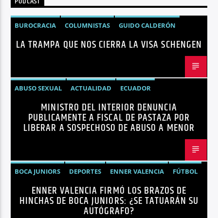
PODCAST
Radio hola
BUROCRACIA
COLUMNISTAS
GUIDO CALDERÓN
LA TRAMPA QUE NOS CIERRA LA VISA SCHENGEN
LIBRE COMERCIO
NOTICIAS
NOTICIAS ECUADOR
OPINIÓN
UNIÓN EUROPEA
ABUSO SEXUAL
ACTUALIDAD
ECUADOR
MINISTRO DEL INTERIOR DENUNCIA
JOHN REIMBERG
MINISTRO DEL INTERIOR
NOTICIAS
PUBLICAMENTE A FISCAL DE PASTAZA POR
SEGURIDAD
LIBERAR A SOSPECHOSO DE ABUSO A MENOR
BOCA JUNIORS
DEPORTES
ENNER VALENCIA
FÚTBOL
ENNER VALENCIA FIRMÓ LOS BRAZOS DE
NOTICIAS
HINCHAS DE BOCA JUNIORS: ¿SE TATUARÁN SU
AUTÓGRAFO?