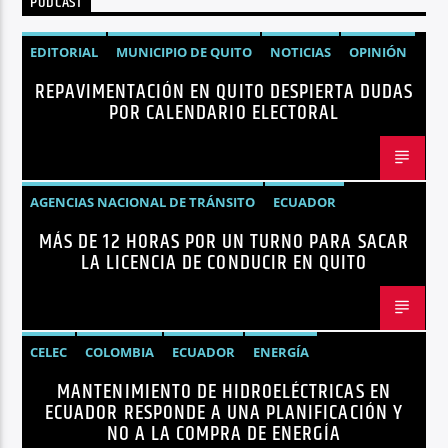
PODCAST
Radio hola
EDITORIAL
MUNICIPIO DE QUITO
NOTICIAS
OPINIÓN
REPAVIMENTACIÓN EN QUITO DESPIERTA DUDAS
QUITO
REPAVIMENTACIÓN
POR CALENDARIO ELECTORAL
AGENCIAS NACIONAL DE TRÁNSITO
ECUADOR
MÁS DE 12 HORAS POR UN TURNO PARA SACAR
LICENCIAS
NOTICIAS
LA LICENCIA DE CONDUCIR EN QUITO
CELEC
COLOMBIA
ECUADOR
ENERGÍA
MANTENIMIENTO DE HIDROELÉCTRICAS EN
HIDROELÉCTRICAS
NOTICIAS
ECUADOR RESPONDE A UNA PLANIFICACIÓN Y
NO A LA COMPRA DE ENERGÍA