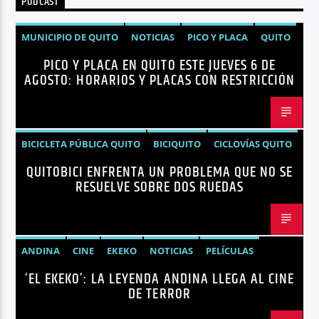
PODCAST
Radio hola
MUNICIPIO DE QUITO
NOTICIAS
PICO Y PLACA
QUITO
PICO Y PLACA EN QUITO ESTE JUEVES 6 DE
AGOSTO: HORARIOS Y PLACAS CON RESTRICCIÓN
BICICLETA PÚBLICA QUITO
BICIQUITO
CICLOVÍAS QUITO
QUITOBICI ENFRENTA UN PROBLEMA QUE NO SE
EDITORIAL
METRO DE QUITO BICICLETA
RESUELVE SOBRE DOS RUEDAS
MOVILIDAD ACTIVA QUITO
MOVILIDAD SOSTENIBLE QUITO
NOTICIAS
PLAN MAESTRO MOVILIDAD QUITO
QUITOBICI
ANDINA
CINE
EKEKO
NOTICIAS
PELÍCULAS
‘EL EKEKO’: LA LEYENDA ANDINA LLEGA AL CINE
TENDENCIAS
TERROR
DE TERROR