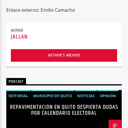
Enlace externo: Emilio Camacho
AUTHOR
JALLAN
AUTHOR'S ARCHIVE
PODCAST
EDITORIAL
MUNICIPIO DE QUITO
NOTICIAS
OPINIÓN
REPAVIMENTACIÓN EN QUITO DESPIERTA DUDAS
QUITO
REPAVIMENTACIÓN
POR CALENDARIO ELECTORAL