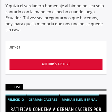
Y quizá el verdadero homenaje al himno no sea solo
cantarlo con la mano en el pecho cuando juega
Ecuador. Tal vez sea preguntarnos qué hacemos,
hoy, para que la memoria que nos une no se quede
sin casa.
AUTHOR
AUTHOR'S ARCHIVE
PODCAST
FEMICIDIO
GERMÁN CÁCERES
MARÍA BELÉN BERNAL
RATIFICAN CONDENA A GERMÁN CÁCERES POR
NOTICIAS
SEGURIDAD