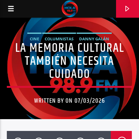
CINE
COLUMNISTAS
DANNY GALÁN
LA MEMORIA CULTURAL
RADIO HOLA
HIMNO NACIONAL
INDUSTRIA MUSICAL
MÚSICA
TAMBIÉN NECESITA
NOTICIAS
NOTICIAS ECUADOR
OPINIÓN
CUIDADO
0:00
WRITTEN BY ON 07/03/2026