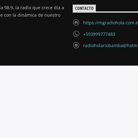
a 98.9, la radio que crece día a
CONTACTO
de con la dinámica de nuestro
https://mgradiohola.com.
+593999777483
radioholariobamba@hotm