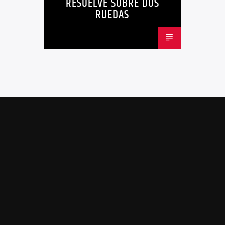
RESUELVE SOBRE DOS
RUEDAS
MOVILIDAD ACTIVA QUITO
MOVILIDAD SOSTENIBLE QUITO
NOTICIAS
PLAN MAESTRO MOVILIDAD QUITO
QUITOBICI