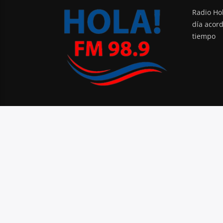
Radio Hol
día acor
tiempo