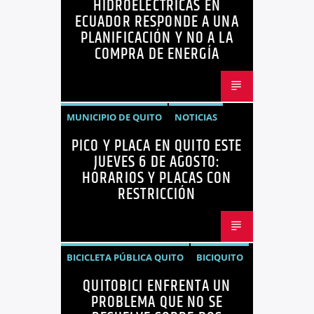
HIDROELÉCTRICAS EN
NOTICIAS
ECUADOR RESPONDE A UNA
PLANIFICACIÓN Y NO A LA
COMPRA DE ENERGÍA
MUNICIPIO DE QUITO
NOTICIAS
PICO Y PLACA EN QUITO ESTE
PICO Y PLACA
QUITO
JUEVES 6 DE AGOSTO:
HORARIOS Y PLACAS CON
RESTRICCIÓN
BICICLETA PÚBLICA QUITO
BICIQUITO
QUITOBICI ENFRENTA UN
CICLOVÍAS QUITO
EDITORIAL
PROBLEMA QUE NO SE
METRO DE QUITO BICICLETA