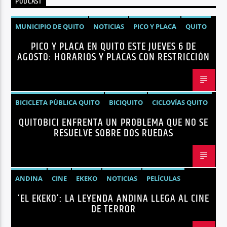
PODCAST
Radio hola
MUNICIPIO DE QUITO
NOTICIAS
PICO Y PLACA
QUITO
PICO Y PLACA EN QUITO ESTE JUEVES 6 DE
AGOSTO: HORARIOS Y PLACAS CON RESTRICCIÓN
BICICLETA PÚBLICA QUITO
BICIQUITO
CICLOVÍAS QUITO
QUITOBICI ENFRENTA UN PROBLEMA QUE NO SE
EDITORIAL
METRO DE QUITO BICICLETA
RESUELVE SOBRE DOS RUEDAS
MOVILIDAD ACTIVA QUITO
MOVILIDAD SOSTENIBLE QUITO
NOTICIAS
PLAN MAESTRO MOVILIDAD QUITO
QUITOBICI
ANDINA
CINE
EKEKO
NOTICIAS
PELÍCULAS
‘EL EKEKO’: LA LEYENDA ANDINA LLEGA AL CINE
TENDENCIAS
TERROR
DE TERROR