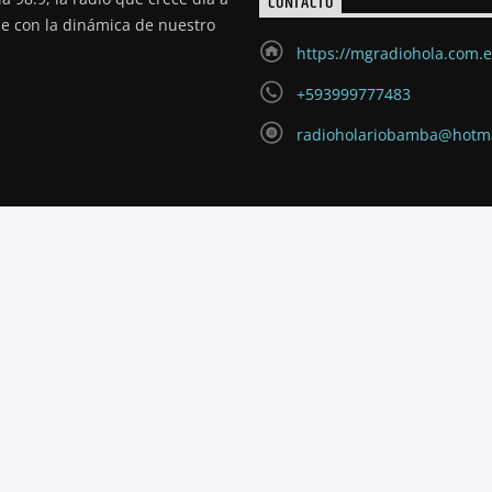
CONTACTO
de con la dinámica de nuestro
https://mgradiohola.com.
+593999777483
radioholariobamba@hotm