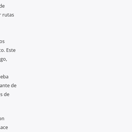
 de
r rutas
tos
o. Este
ago,
ueba
bante de
s de
on
ace