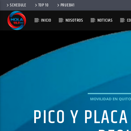
SCHEDULE
TOP 10
PRUEBA1
INICIO
NOSOTROS
NOTICIAS
C
RADIO HOLA
100
MOVILIDAD EN QUITO
PICO Y PLAC