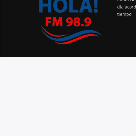
día acor
tiempo
PODCAST
BLOG