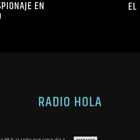
PIONAJE EN
EL
O
RADIO HOLA
a 98.9, la radio que crece día a