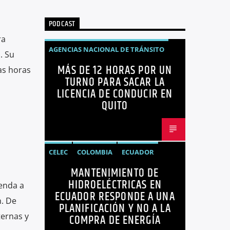
PODCAST
ra
AGENCIAS NACIONAL DE TRÁNSITO
. Su
MÁS DE 12 HORAS POR UN
ECUADOR
LICENCIAS
NOTICIAS
as horas
TURNO PARA SACAR LA
LICENCIA DE CONDUCIR EN
QUITO
CELEC
COLOMBIA
ECUADOR
MANTENIMIENTO DE
ENERGÍA
HIDROELÉCTRICAS
HIDROELÉCTRICAS EN
enda a
NOTICIAS
ECUADOR RESPONDE A UNA
n. De
PLANIFICACIÓN Y NO A LA
ternas y
COMPRA DE ENERGÍA