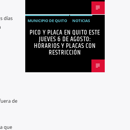
s días
MUNICIPIO DE QUITO
NOTICIAS
a
PICO Y PLACA EN QUITO ESTE
PICO Y PLACA
QUITO
JUEVES 6 DE AGOSTO:
HORARIOS Y PLACAS CON
RESTRICCIÓN
fuera de
ca que