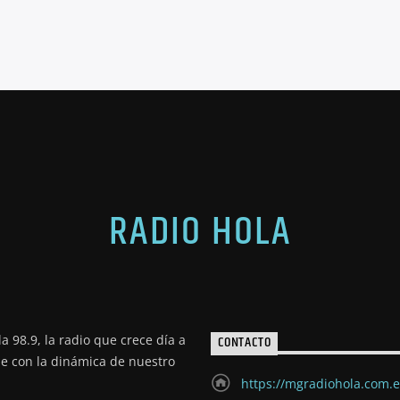
RADIO HOLA
a 98.9, la radio que crece día a
CONTACTO
de con la dinámica de nuestro
https://mgradiohola.com.