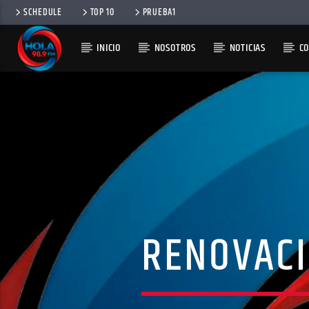
SCHEDULE
TOP 10
PRUEBA1
INICIO
NOSOTROS
NOTICIAS
C
RADIO HOLA
100
RENOVACI