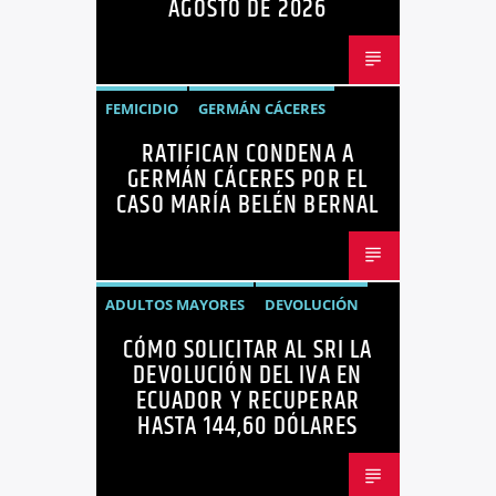
AGOSTO DE 2026
FEMICIDIO
GERMÁN CÁCERES
RATIFICAN CONDENA A
MARÍA BELÉN BERNAL
NOTICIAS
GERMÁN CÁCERES POR EL
SEGURIDAD
CASO MARÍA BELÉN BERNAL
ADULTOS MAYORES
DEVOLUCIÓN
CÓMO SOLICITAR AL SRI LA
ECUADOR
NEGOCIOS
NOTICIAS
DEVOLUCIÓN DEL IVA EN
PERSONAS CON DISCAPACIDAD
ECUADOR Y RECUPERAR
HASTA 144,60 DÓLARES