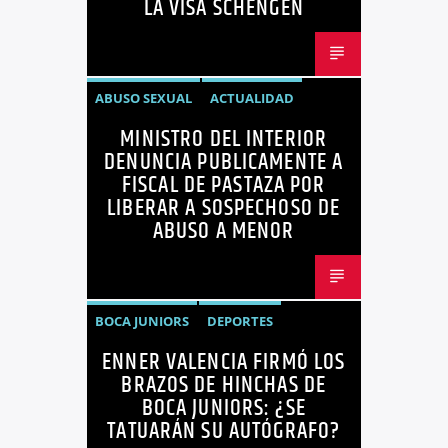
LA VISA SCHENGEN
NOTICIAS
NOTICIAS ECUADOR
OPINIÓN
UNIÓN EUROPEA
ABUSO SEXUAL
ACTUALIDAD
MINISTRO DEL INTERIOR
ECUADOR
JOHN REIMBERG
DENUNCIA PUBLICAMENTE A
MINISTRO DEL INTERIOR
NOTICIAS
FISCAL DE PASTAZA POR
LIBERAR A SOSPECHOSO DE
SEGURIDAD
ABUSO A MENOR
BOCA JUNIORS
DEPORTES
ENNER VALENCIA FIRMÓ LOS
ENNER VALENCIA
FÚTBOL
BRAZOS DE HINCHAS DE
NOTICIAS
BOCA JUNIORS: ¿SE
TATUARÁN SU AUTÓGRAFO?