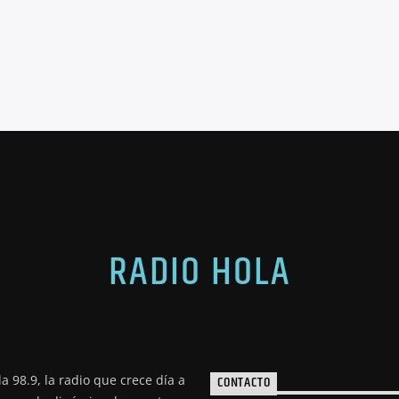
RADIO HOLA
a 98.9, la radio que crece día a
CONTACTO