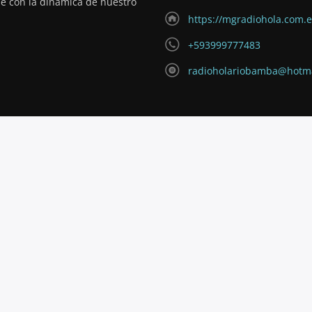
de con la dinámica de nuestro
https://mgradiohola.com.
+593999777483
radioholariobamba@hotm