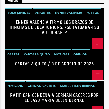
PODCAST
Radio hola
BOCA JUNIORS
DEPORTES
ENNER VALENCIA
FÚTBOL
ENNER VALENCIA FIRMÓ LOS BRAZOS DE
NOTICIAS
HINCHAS DE BOCA JUNIORS: ¿SE TATUARÁN SU
AUTÓGRAFO?
CARTAS
CARTAS A QUITO
NOTICIAS
OPINIÓN
CARTAS A QUITO / 8 DE AGOSTO DE 2026
FEMICIDIO
GERMÁN CÁCERES
MARÍA BELÉN BERNAL
RATIFICAN CONDENA A GERMÁN CÁCERES POR
NOTICIAS
SEGURIDAD
EL CASO MARÍA BELÉN BERNAL