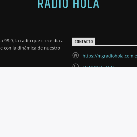
RADIO HOLA
a 98.9, la radio que crece día a
CONTACTO
de con la dinámica de nuestro
https://mgradiohola.com.
+593999777483
radioholariobamba@hotm