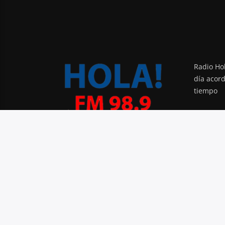
Radio Hol
día acor
tiempo