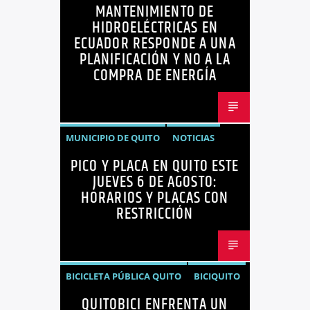
MANTENIMIENTO DE
ENERGÍA
HIDROELÉCTRICAS
HIDROELÉCTRICAS EN
NOTICIAS
ECUADOR RESPONDE A UNA
PLANIFICACIÓN Y NO A LA
COMPRA DE ENERGÍA
MUNICIPIO DE QUITO
NOTICIAS
PICO Y PLACA EN QUITO ESTE
PICO Y PLACA
QUITO
JUEVES 6 DE AGOSTO:
HORARIOS Y PLACAS CON
RESTRICCIÓN
BICICLETA PÚBLICA QUITO
BICIQUITO
QUITOBICI ENFRENTA UN
CICLOVÍAS QUITO
EDITORIAL