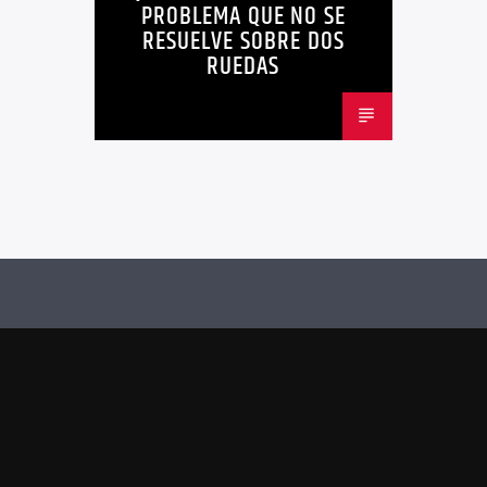
PROBLEMA QUE NO SE
METRO DE QUITO BICICLETA
RESUELVE SOBRE DOS
RUEDAS
MOVILIDAD ACTIVA QUITO
MOVILIDAD SOSTENIBLE QUITO
NOTICIAS
PLAN MAESTRO MOVILIDAD QUITO
QUITOBICI