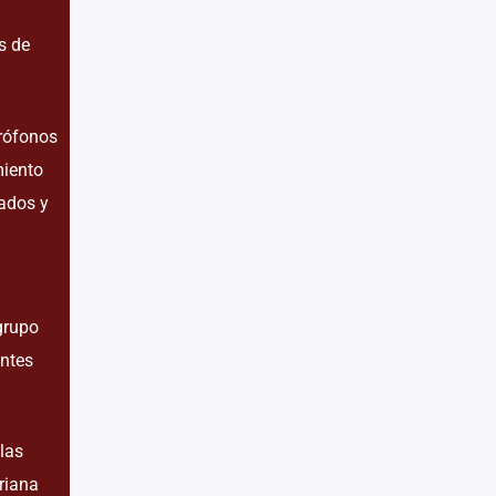
s de
crófonos
miento
zados y
grupo
entes
las
riana