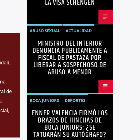
LA VISA SCHENGEN
NOTICIAS
NOTICIAS ECUADOR
OPINIÓN
UNIÓN EUROPEA
ABUSO SEXUAL
ACTUALIDAD
MINISTRO DEL INTERIOR
ECUADOR
JOHN REIMBERG
DENUNCIA PUBLICAMENTE A
MINISTRO DEL INTERIOR
NOTICIAS
FISCAL DE PASTAZA POR
LIBERAR A SOSPECHOSO DE
idad,
SEGURIDAD
ABUSO A MENOR
ia,
ral de
BOCA JUNIORS
DEPORTES
o;
cial,
ENNER VALENCIA FIRMÓ LOS
ENNER VALENCIA
FÚTBOL
BRAZOS DE HINCHAS DE
NOTICIAS
BOCA JUNIORS: ¿SE
TATUARÁN SU AUTÓGRAFO?