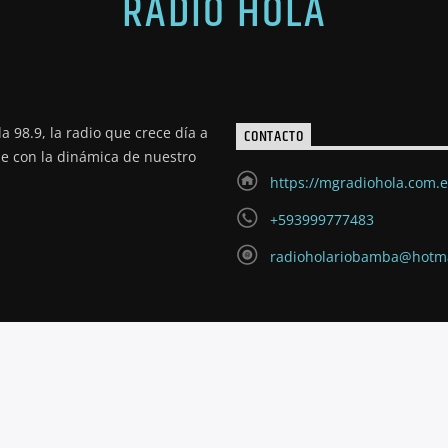
RADIO HOLA
a 98.9, la radio que crece día a
CONTACTO
de con la dinámica de nuestro
https://mgradiohola.com.
+593999777483
radioholariobamba@hotm