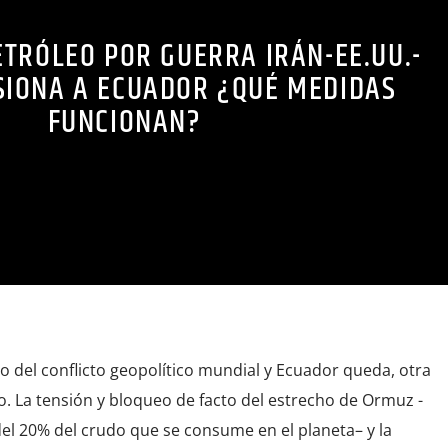
ORMUZ
GEOPOLÍTICA DEL PETRÓLEO
IÓN IMPORTADA
NEGOCIOS
NOTICIAS
PETRÓLEO POR GUERRA IRÁN-EE.UU.-
SIONA A ECUADOR ¿QUÉ MEDIDAS
ETRÓLEO
SUBSIDIOS A COMBUSTIBLES
TRANSPORTE Y DIÉSEL
FUNCIONAN?
tro del conflicto geopolítico mundial y Ecuador queda, otra
to. La tensión y bloqueo de facto del estrecho de Ormuz -
del 20% del crudo que se consume en el planeta– y la