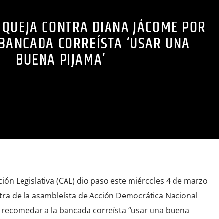
 QUEJA CONTRA DIANA JÁCOME POR
 BANCADA CORREÍSTA ‘USAR UNA
BUENA PIJAMA’
ión Legislativa (CAL) dio paso este miércoles 4 de marzo
ntra de la asambleísta de Acción Democrática Nacional
 recomedar a la bancada correísta “usar una buena