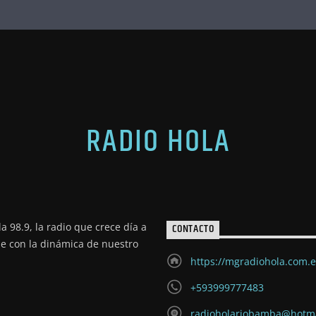
RADIO HOLA
a 98.9, la radio que crece día a
CONTACTO
de con la dinámica de nuestro
https://mgradiohola.com.
+593999777483
radioholariobamba@hotm