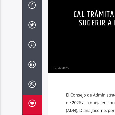
CAL TRÁMITA
SUGERIR A
03/04/2026
El Consejo de Administrac
de 2026 a la queja en co
(ADN), Diana Jácome, por