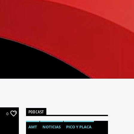
PODCAST
0
AMT
NOTICIAS
PICO Y PLACA