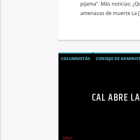
pijama”. Más noticias: ¿
amenazas de muerte La [
COLUMNISTAS
CONSEJO DE ADMINIS
GERARDO VILLACRECES CARBO
MARI
CAL ABRE LA
jallan