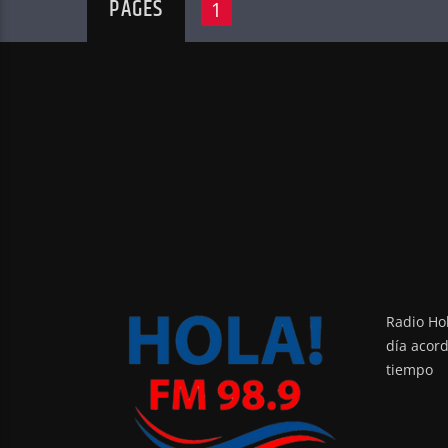
PAGES
1
Radio Hol
día acor
tiempo