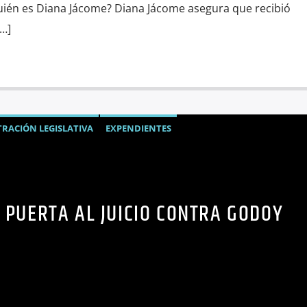
Quién es Diana Jácome? Diana Jácome asegura que recibió
…]
TRACIÓN LEGISLATIVA
EXPENDIENTES
O GODOY
NOTICIAS
NOTICIAS ECUADOR
OPINIÓN
 PUERTA AL JUICIO CONTRA GODOY