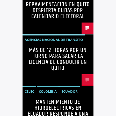
REPAVIMENTACIÓN EN QUITO
NOTICIAS
OPINIÓN
QUITO
DESPIERTA DUDAS POR
REPAVIMENTACIÓN
CALENDARIO ELECTORAL
AGENCIAS NACIONAL DE TRÁNSITO
MÁS DE 12 HORAS POR UN
ECUADOR
LICENCIAS
NOTICIAS
TURNO PARA SACAR LA
LICENCIA DE CONDUCIR EN
QUITO
CELEC
COLOMBIA
ECUADOR
MANTENIMIENTO DE
ENERGÍA
HIDROELÉCTRICAS
HIDROELÉCTRICAS EN
NOTICIAS
ECUADOR RESPONDE A UNA