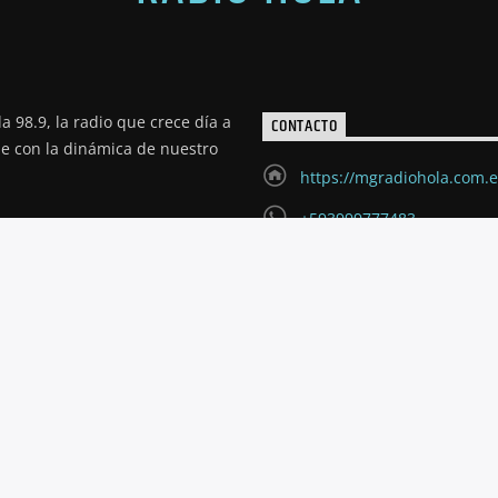
a 98.9, la radio que crece día a
CONTACTO
de con la dinámica de nuestro
https://mgradiohola.com.
+593999777483
radioholariobamba@hotm