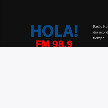
Radio Hol
día acor
tiempo
PODCAST
BLOG