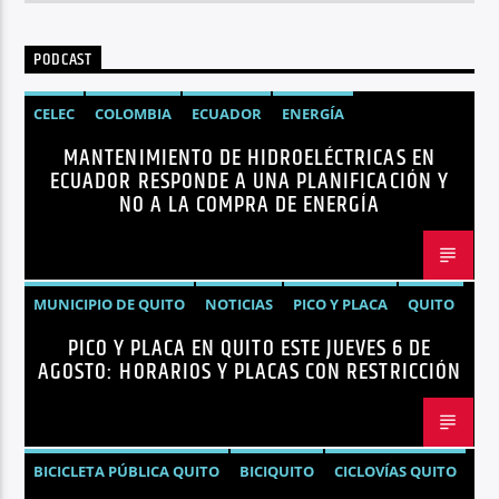
PODCAST
CELEC
COLOMBIA
ECUADOR
ENERGÍA
MANTENIMIENTO DE HIDROELÉCTRICAS EN
HIDROELÉCTRICAS
NOTICIAS
ECUADOR RESPONDE A UNA PLANIFICACIÓN Y
NO A LA COMPRA DE ENERGÍA
MUNICIPIO DE QUITO
NOTICIAS
PICO Y PLACA
QUITO
PICO Y PLACA EN QUITO ESTE JUEVES 6 DE
AGOSTO: HORARIOS Y PLACAS CON RESTRICCIÓN
BICICLETA PÚBLICA QUITO
BICIQUITO
CICLOVÍAS QUITO