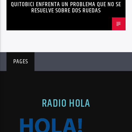
QUITOBICI ENFRENTA UN PROBLEMA QUE NO SE
EDITORIAL
METRO DE QUITO BICICLETA
RESUELVE SOBRE DOS RUEDAS
MOVILIDAD ACTIVA QUITO
MOVILIDAD SOSTENIBLE QUITO
NOTICIAS
PLAN MAESTRO MOVILIDAD QUITO
QUITOBICI
PAGES
RADIO HOLA