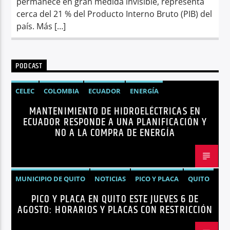
permanece en gran medida invisible, representa
cerca del 21 % del Producto Interno Bruto (PIB) del
país. Más […]
PODCAST
CELEC
COLOMBIA
ECUADOR
ENERGÍA
MANTENIMIENTO DE HIDROELÉCTRICAS EN
HIDROELÉCTRICAS
NOTICIAS
ECUADOR RESPONDE A UNA PLANIFICACIÓN Y
NO A LA COMPRA DE ENERGÍA
MUNICIPIO DE QUITO
NOTICIAS
PICO Y PLACA
QUITO
PICO Y PLACA EN QUITO ESTE JUEVES 6 DE
AGOSTO: HORARIOS Y PLACAS CON RESTRICCIÓN