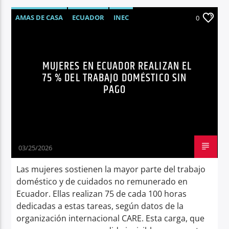
AMAS DE CASA
ECUADOR
INEC
0
MUJERES
NOTICIAS
SÍNTESIS NOTICIOSA
MUJERES EN ECUADOR REALIZAN EL
75 % DEL TRABAJO DOMÉSTICO SIN
PAGO
03/25/2026
Las mujeres sostienen la mayor parte del trabajo
doméstico y de cuidados no remunerado en
Ecuador. Ellas realizan 75 de cada 100 horas
dedicadas a estas tareas, según datos de la
organización internacional CARE. Esta carga, que