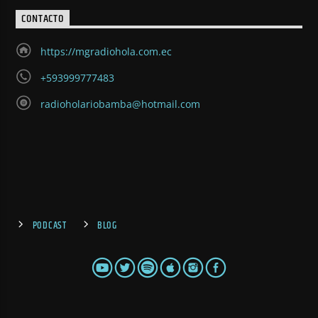
CONTACTO
https://mgradiohola.com.ec
+593999777483
radioholariobamba@hotmail.com
PODCAST
BLOG