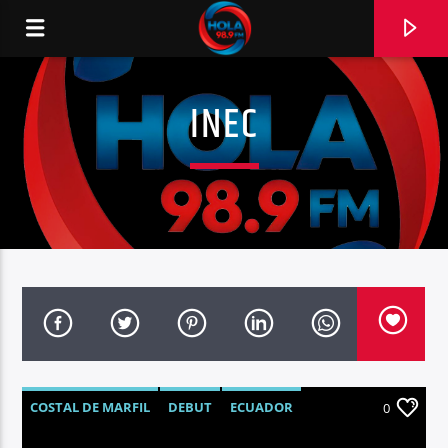
INEC
RADIO HOLA
0:00
COSTAL DE MARFIL
DEBUT
ECUADOR
0
FÚTBOL
INEC
MUNDIAL 2026