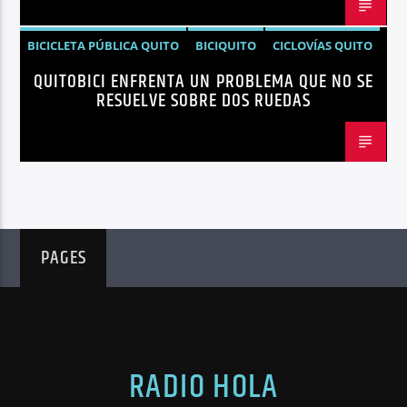
BICICLETA PÚBLICA QUITO
BICIQUITO
CICLOVÍAS QUITO
QUITOBICI ENFRENTA UN PROBLEMA QUE NO SE
EDITORIAL
METRO DE QUITO BICICLETA
RESUELVE SOBRE DOS RUEDAS
MOVILIDAD ACTIVA QUITO
MOVILIDAD SOSTENIBLE QUITO
NOTICIAS
PLAN MAESTRO MOVILIDAD QUITO
QUITOBICI
PAGES
RADIO HOLA