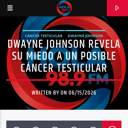
CÁNCER TESTICULAR
DWAYNE JOHNSON
DWAYNE JOHNSON REVELA
RADIO HOLA
EPIDIDIMITIS EN HOMBRES
NOTICIAS
SALUD
SU MIEDO A UN POSIBLE
TENDENCIAS
CÁNCER TESTICULAR
0:00
WRITTEN BY ON 06/15/2026