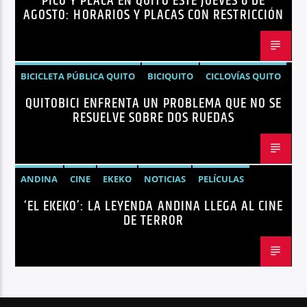
PICO Y PLACA EN QUITO ESTE JUEVES 6 DE
AGOSTO: HORARIOS Y PLACAS CON RESTRICCIÓN
BICICLETA PÚBLICA QUITO
BICIQUITO
CICLOVÍAS QUITO
QUITOBICI ENFRENTA UN PROBLEMA QUE NO SE
EDITORIAL
METRO DE QUITO BICICLETA
RESUELVE SOBRE DOS RUEDAS
MOVILIDAD ACTIVA QUITO
MOVILIDAD SOSTENIBLE QUITO
NOTICIAS
PLAN MAESTRO MOVILIDAD QUITO
QUITOBICI
ANDINA
CINE
EKEKO
NOTICIAS
PELÍCULAS
‘EL EKEKO’: LA LEYENDA ANDINA LLEGA AL CINE
TENDENCIAS
TERROR
DE TERROR