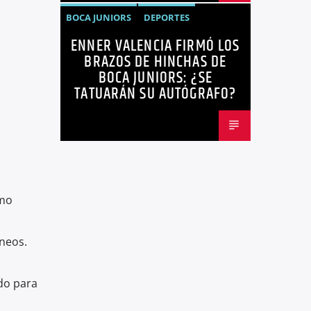
BOCA JUNIORS
DEPORTES
ENNER VALENCIA FIRMÓ LOS
ENNER VALENCIA
FÚTBOL
BRAZOS DE HINCHAS DE
NOTICIAS
BOCA JUNIORS: ¿SE
TATUARÁN SU AUTÓGRAFO?
ómo
neos.
ado para