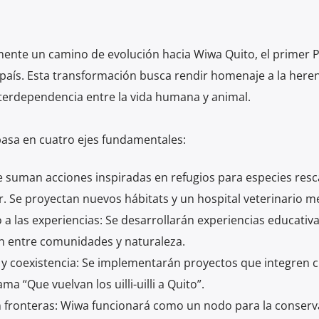
almente un camino de evolución hacia Wiwa Quito, el primer 
 país. Esta transformación busca rendir homenaje a la here
nterdependencia entre la vida humana y animal.
basa en cuatro ejes fundamentales:
Se suman acciones inspiradas en refugios para especies res
r. Se proyectan nuevos hábitats y un hospital veterinario m
a las experiencias: Se desarrollarán experiencias educativ
ón entre comunidades y naturaleza.
 y coexistencia: Se implementarán proyectos que integren c
a “Que vuelvan los uilli-uilli a Quito”.
n fronteras: Wiwa funcionará como un nodo para la conserv