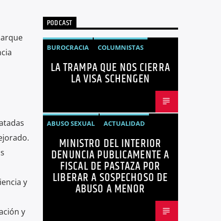
PODCAST
Parque
BUROCRACIA
COLUMNISTAS
ncia
LA TRAMPA QUE NOS CIERRA
GUIDO CALDERÓN
LIBRE COMERCIO
LA VISA SCHENGEN
NOTICIAS
NOTICIAS ECUADOR
OPINIÓN
UNIÓN EUROPEA
catadas
ABUSO SEXUAL
ACTUALIDAD
ejorado.
MINISTRO DEL INTERIOR
ECUADOR
JOHN REIMBERG
DENUNCIA PUBLICAMENTE A
as
MINISTRO DEL INTERIOR
NOTICIAS
FISCAL DE PASTAZA POR
LIBERAR A SOSPECHOSO DE
SEGURIDAD
iencia y
ABUSO A MENOR
ación y