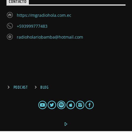
Radio Hola 98.9, la radio que crece día a día acorde con la
dinámica de nuestro tiempo
CONTACTO
https://mgradiohola.com.ec
+593999777483
radioholariobamba@hotmail.com