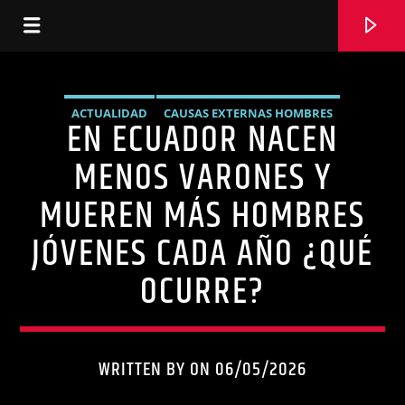
ACTUALIDAD
CAUSAS EXTERNAS HOMBRES
EN ECUADOR NACEN
RADIO HOLA
DEMOGRAFÍA ECUADOR
HOMICIDIOS ECUADOR 2025
MENOS VARONES Y
NOTICIAS
SEGURIDAD
SINIESTROS TRÁNSITO ECUADOR
MUEREN MÁS HOMBRES
SOBREMORTALIDAD MASCULINA ECUADOR
JÓVENES CADA AÑO ¿QUÉ
TASA NATALIDAD MASCULINA ECUADOR
OCURRE?
WRITTEN BY ON 06/05/2026
CURRENT TRACK