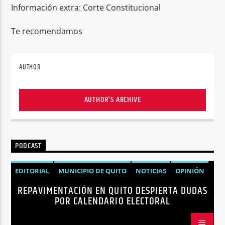
Información extra: Corte Constitucional
Te recomendamos
AUTHOR
AUTHOR'S ARCHIVE
PODCAST
EDITORIAL
MUNICIPIO DE QUITO
NOTICIAS
OPINIÓN
REPAVIMENTACIÓN EN QUITO DESPIERTA DUDAS
QUITO
REPAVIMENTACIÓN
POR CALENDARIO ELECTORAL