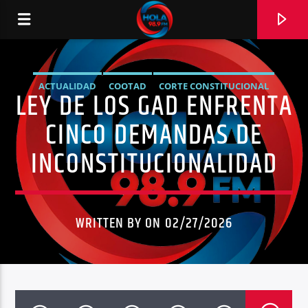
ACTUALIDAD
COOTAD
CORTE CONSTITUCIONAL
LEY DE LOS GAD ENFRENTA
RADIO HOLA
DEMANDA DE INCONSTITUCIONALIDAD
LEY DE LOS GAD
CINCO DEMANDAS DE
NOTICIAS
POLÍTICA
INCONSTITUCIONALIDAD
0:00
WRITTEN BY ON 02/27/2026