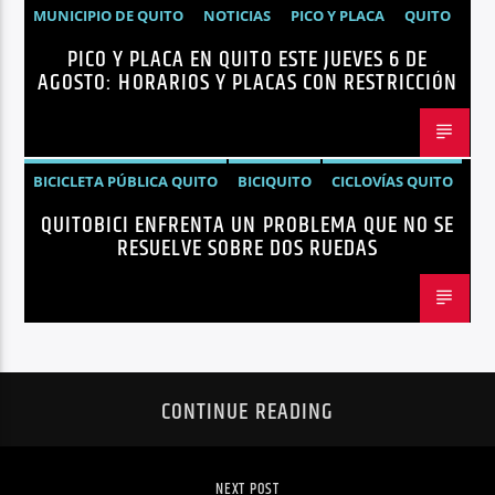
MUNICIPIO DE QUITO
NOTICIAS
PICO Y PLACA
QUITO
PICO Y PLACA EN QUITO ESTE JUEVES 6 DE
AGOSTO: HORARIOS Y PLACAS CON RESTRICCIÓN
BICICLETA PÚBLICA QUITO
BICIQUITO
CICLOVÍAS QUITO
QUITOBICI ENFRENTA UN PROBLEMA QUE NO SE
EDITORIAL
METRO DE QUITO BICICLETA
RESUELVE SOBRE DOS RUEDAS
MOVILIDAD ACTIVA QUITO
MOVILIDAD SOSTENIBLE QUITO
NOTICIAS
PLAN MAESTRO MOVILIDAD QUITO
QUITOBICI
CONTINUE READING
NEXT POST