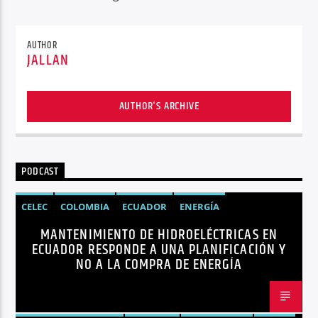
AUTHOR
JALLAN
AUTHOR'S ARCHIVE
PODCAST
CELEC
COLOMBIA
ECUADOR
ENERGÍA
MANTENIMIENTO DE HIDROELÉCTRICAS EN
HIDROELÉCTRICAS
NOTICIAS
ECUADOR RESPONDE A UNA PLANIFICACIÓN Y
NO A LA COMPRA DE ENERGÍA