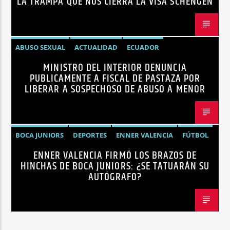
LA TRAMPA QUE NOS CIERRA LA VISA SCHENGEN
OPINIÓN
UNIÓN EUROPEA
ABUSO SEXUAL
ACTUALIDAD
ECUADOR
MINISTRO DEL INTERIOR DENUNCIA
JOHN REIMBERG
MINISTRO DEL INTERIOR
NOTICIAS
PUBLICAMENTE A FISCAL DE PASTAZA POR
SEGURIDAD
LIBERAR A SOSPECHOSO DE ABUSO A MENOR
BOCA JUNIORS
DEPORTES
ENNER VALENCIA
FÚTBOL
ENNER VALENCIA FIRMÓ LOS BRAZOS DE
NOTICIAS
HINCHAS DE BOCA JUNIORS: ¿SE TATUARÁN SU
AUTÓGRAFO?