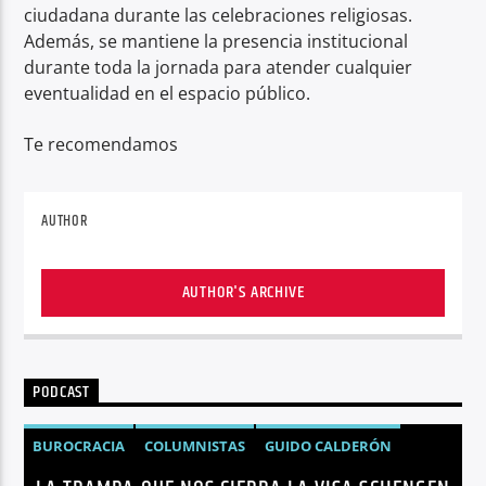
ciudadana durante las celebraciones religiosas.
Además, se mantiene la presencia institucional
durante toda la jornada para atender cualquier
eventualidad en el espacio público.
Te recomendamos
AUTHOR
AUTHOR'S ARCHIVE
PODCAST
BUROCRACIA
COLUMNISTAS
GUIDO CALDERÓN
LIBRE COMERCIO
NOTICIAS
NOTICIAS ECUADOR