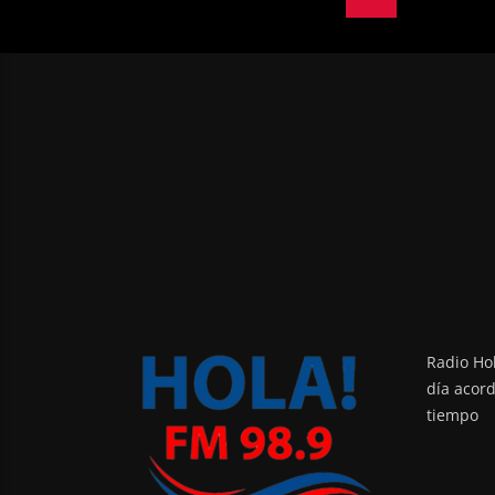
Radio Hol
día acor
tiempo