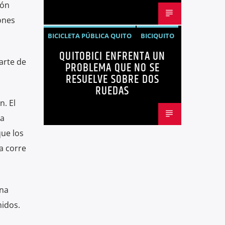
món
ones
BICICLETA PÚBLICA QUITO
BICIQUITO
QUITOBICI ENFRENTA UN
CICLOVÍAS QUITO
EDITORIAL
arte de
PROBLEMA QUE NO SE
METRO DE QUITO BICICLETA
RESUELVE SOBRE DOS
RUEDAS
MOVILIDAD ACTIVA QUITO
. El
MOVILIDAD SOSTENIBLE QUITO
ha
NOTICIAS
que los
PLAN MAESTRO MOVILIDAD QUITO
a corre
QUITOBICI
una
nidos.