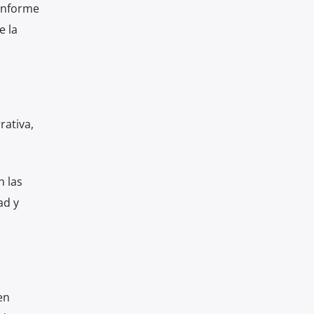
 informe
e la
rativa,
n las
ad y
en