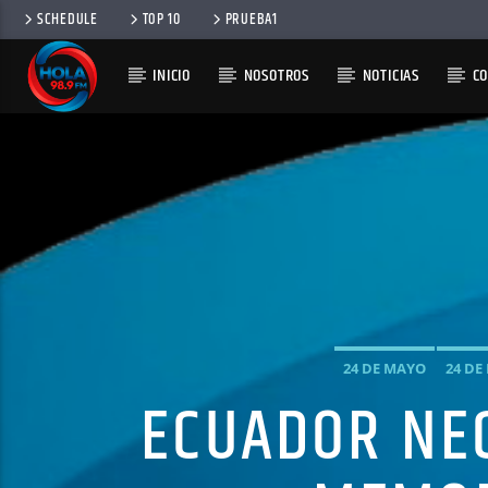
SCHEDULE
TOP 10
PRUEBA1
INICIO
NOSOTROS
NOTICIAS
C
RADIO HOLA
100
24 DE MAYO
24 DE
ECUADOR NE