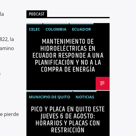
PODCAST
la
CELEC
COLOMBIA
ECUADOR
22, la
MANTENIMIENTO DE
ENERGÍA
HIDROELÉCTRICAS
HIDROELÉCTRICAS EN
 camino
NOTICIAS
ECUADOR RESPONDE A UNA
PLANIFICACIÓN Y NO A LA
COMPRA DE ENERGÍA
a
MUNICIPIO DE QUITO
NOTICIAS
PICO Y PLACA EN QUITO ESTE
PICO Y PLACA
QUITO
ue pierde
JUEVES 6 DE AGOSTO:
HORARIOS Y PLACAS CON
RESTRICCIÓN