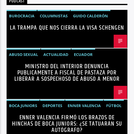
PODCAST
BUROCRACIA
COLUMNISTAS
GUIDO CALDERÓN
LA TRAMPA QUE NOS CIERRA LA VISA SCHENGEN
LIBRE COMERCIO
NOTICIAS
NOTICIAS ECUADOR
OPINIÓN
UNIÓN EUROPEA
ABUSO SEXUAL
ACTUALIDAD
ECUADOR
MINISTRO DEL INTERIOR DENUNCIA
JOHN REIMBERG
MINISTRO DEL INTERIOR
NOTICIAS
PUBLICAMENTE A FISCAL DE PASTAZA POR
SEGURIDAD
LIBERAR A SOSPECHOSO DE ABUSO A MENOR
BOCA JUNIORS
DEPORTES
ENNER VALENCIA
FÚTBOL
ENNER VALENCIA FIRMÓ LOS BRAZOS DE
NOTICIAS
HINCHAS DE BOCA JUNIORS: ¿SE TATUARÁN SU
AUTÓGRAFO?