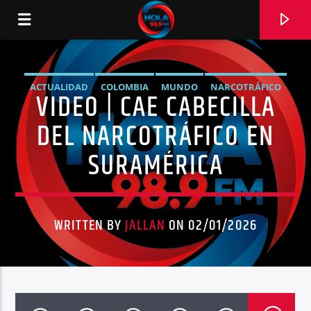
ACTUALIDAD
COLOMBIA
MUNDO
NARCOTRÁFICO
VIDEO | CAE CABECILLA
RADIO HOLA
NOTICIAS
DEL NARCOTRÁFICO EN
SURAMÉRICA
0:00
WRITTEN BY
JALLAN
ON 02/01/2026