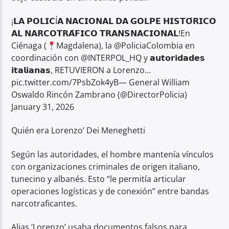
¡𝗟𝗔 𝗣𝗢𝗟𝗜𝗖Í𝗔 𝗡𝗔𝗖𝗜𝗢𝗡𝗔𝗟 𝗗𝗔 𝗚𝗢𝗟𝗣𝗘 𝗛𝗜𝗦𝗧𝗢́𝗥𝗜𝗖𝗢
𝗔𝗟 𝗡𝗔𝗥𝗖𝗢𝗧𝗥𝗔́𝗙𝗜𝗖𝗢 𝗧𝗥𝗔𝗡𝗦𝗡𝗔𝗖𝗜𝗢𝗡𝗔𝗟!En
Ciénaga (
Magdalena), la @PoliciaColombia en
coordinación con @INTERPOL_HQ y 𝗮𝘂𝘁𝗼𝗿𝗶𝗱𝗮𝗱𝗲𝘀
𝗶𝘁𝗮𝗹𝗶𝗮𝗻𝗮𝘀, RETUVIERON a Lorenzo…
pic.twitter.com/7PsbZok4yB— General William
Oswaldo Rincón Zambrano (@DirectorPolicia)
January 31, 2026
Quién era Lorenzo’ Dei Meneghetti
Según las autoridades, el hombre mantenía vínculos
con organizaciones criminales de origen italiano,
tunecino y albanés. Esto “le permitía articular
operaciones logísticas y de conexión” entre bandas
narcotraficantes.
Alias ‘Lorenzo’ usaba documentos falsos para