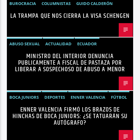
BUROCRACIA
COLUMNISTAS
GUIDO CALDERÓN
LA TRAMPA QUE NOS CIERRA LA VISA SCHENGEN
LIBRE COMERCIO
NOTICIAS
NOTICIAS ECUADOR
OPINIÓN
UNIÓN EUROPEA
ABUSO SEXUAL
ACTUALIDAD
ECUADOR
MINISTRO DEL INTERIOR DENUNCIA
JOHN REIMBERG
MINISTRO DEL INTERIOR
NOTICIAS
PUBLICAMENTE A FISCAL DE PASTAZA POR
SEGURIDAD
LIBERAR A SOSPECHOSO DE ABUSO A MENOR
BOCA JUNIORS
DEPORTES
ENNER VALENCIA
FÚTBOL
ENNER VALENCIA FIRMÓ LOS BRAZOS DE
NOTICIAS
HINCHAS DE BOCA JUNIORS: ¿SE TATUARÁN SU
AUTÓGRAFO?