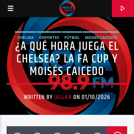
CHELSEA
DEPORTES
FÚTBOL
MOISÉS CAICEDO
¿A QUÉ HORA JUEGA EL
RADIO HOLA
NOTICIAS
CHELSEA? LA FA CUP Y
MOISÉS CAICEDO
0:00
WRITTEN BY
JALLAN
ON 01/10/2026