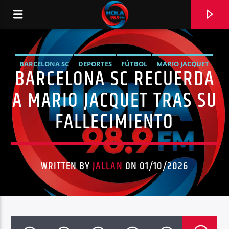
BARCELONA SC
DEPORTES
FÚTBOL
MARIO JACQUET
BARCELONA SC RECUERDA
RADIO HOLA
NOTICIAS
A MARIO JACQUET TRAS SU
FALLECIMIENTO
0:00
WRITTEN BY
JALLAN
ON 01/10/2026