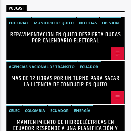
PODCAST
EDITORIAL
MUNICIPIO DE QUITO
NOTICIAS
OPINIÓN
REPAVIMENTACIÓN EN QUITO DESPIERTA DUDAS
QUITO
REPAVIMENTACIÓN
POR CALENDARIO ELECTORAL
AGENCIAS NACIONAL DE TRÁNSITO
ECUADOR
MÁS DE 12 HORAS POR UN TURNO PARA SACAR
LICENCIAS
NOTICIAS
LA LICENCIA DE CONDUCIR EN QUITO
CELEC
COLOMBIA
ECUADOR
ENERGÍA
MANTENIMIENTO DE HIDROELÉCTRICAS EN
HIDROELÉCTRICAS
NOTICIAS
ECUADOR RESPONDE A UNA PLANIFICACIÓN Y