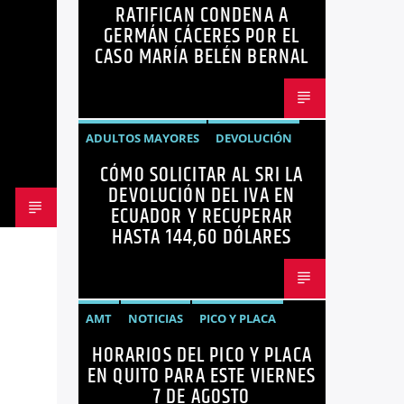
RATIFICAN CONDENA A
MARÍA BELÉN BERNAL
NOTICIAS
GERMÁN CÁCERES POR EL
SEGURIDAD
CASO MARÍA BELÉN BERNAL
ADULTOS MAYORES
DEVOLUCIÓN
CÓMO SOLICITAR AL SRI LA
ECUADOR
NEGOCIOS
NOTICIAS
DEVOLUCIÓN DEL IVA EN
PERSONAS CON DISCAPACIDAD
ECUADOR Y RECUPERAR
HASTA 144,60 DÓLARES
AMT
NOTICIAS
PICO Y PLACA
HORARIOS DEL PICO Y PLACA
QUITO
SANCIONES
EN QUITO PARA ESTE VIERNES
7 DE AGOSTO