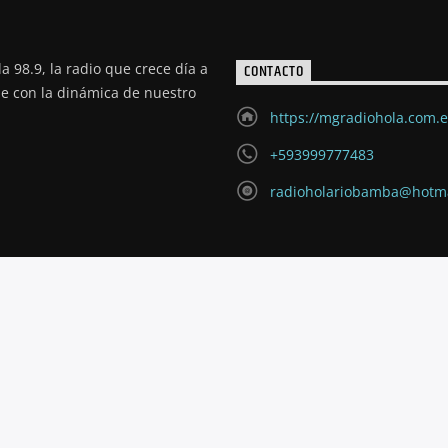
a 98.9, la radio que crece día a
CONTACTO
de con la dinámica de nuestro
https://mgradiohola.com.
+593999777483
radioholariobamba@hotm