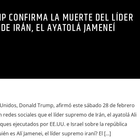
P CONFIRMA LA MUERTE DEL LÍDER
DE IRÁN, EL AYATOLÁ JAMENEÍ
 Unidos, Donald Trump, afirmó este sábado 28 de febrero
redes sociales que el líder supremo de Irán, el ayatolá Ali
ques ejecutados por EE.UU. e Israel sobre la república
ién es Alí Jamenei, el líder supremo iraní? El […]