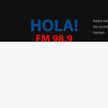
Radio Hol
día acor
tiempo
PODCAST
BLOG