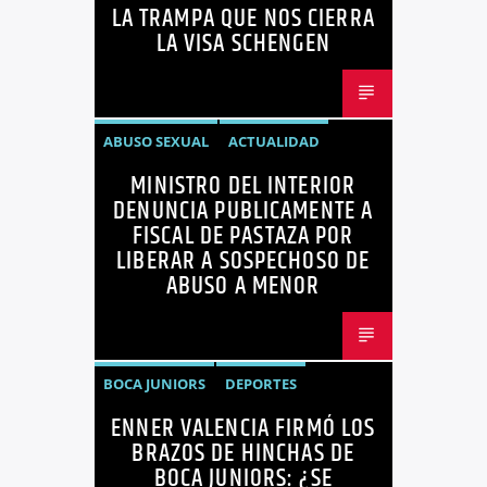
LA TRAMPA QUE NOS CIERRA
GUIDO CALDERÓN
LIBRE COMERCIO
LA VISA SCHENGEN
NOTICIAS
NOTICIAS ECUADOR
OPINIÓN
UNIÓN EUROPEA
ABUSO SEXUAL
ACTUALIDAD
MINISTRO DEL INTERIOR
ECUADOR
JOHN REIMBERG
DENUNCIA PUBLICAMENTE A
MINISTRO DEL INTERIOR
NOTICIAS
FISCAL DE PASTAZA POR
LIBERAR A SOSPECHOSO DE
SEGURIDAD
ABUSO A MENOR
BOCA JUNIORS
DEPORTES
ENNER VALENCIA FIRMÓ LOS
ENNER VALENCIA
FÚTBOL
BRAZOS DE HINCHAS DE
NOTICIAS
BOCA JUNIORS: ¿SE