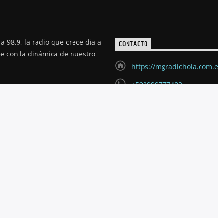
a 98.9, la radio que crece día a
CONTACTO
de con la dinámica de nuestro
https://mgradiohola.com.
+593999777483
radioholariobamba@hotm