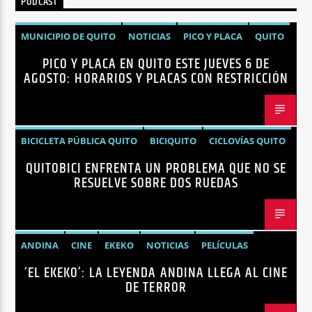
PODCAST
Radio hola
MUNICIPIO DE QUITO
NOTICIAS
PICO Y PLACA
QUITO
PICO Y PLACA EN QUITO ESTE JUEVES 6 DE
AGOSTO: HORARIOS Y PLACAS CON RESTRICCIÓN
BICICLETA PÚBLICA QUITO
BICIQUITO
CICLOVÍAS QUITO
QUITOBICI ENFRENTA UN PROBLEMA QUE NO SE
EDITORIAL
METRO DE QUITO BICICLETA
RESUELVE SOBRE DOS RUEDAS
MOVILIDAD ACTIVA QUITO
MOVILIDAD SOSTENIBLE QUITO
NOTICIAS
PLAN MAESTRO MOVILIDAD QUITO
QUITOBICI
ANDINA
CINE
EKEKO
NOTICIAS
PELÍCULAS
‘EL EKEKO’: LA LEYENDA ANDINA LLEGA AL CINE
TENDENCIAS
TERROR
DE TERROR